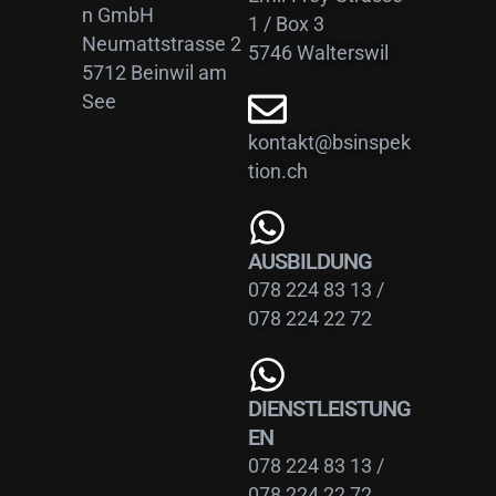
n GmbH
1 / Box 3
Neumattstrasse 2
5746 Walterswil
5712 Beinwil am
See
kontakt@bsinspek
tion.ch
AUSBILDUNG
078 224 83 13
/
078 224 22 72
DIENSTLEISTUNG
EN
078 224 83 13
/
078 224 22 72